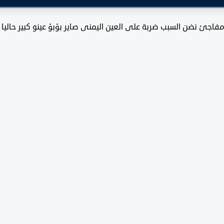
عمى مفاجئ نضن السبب ضربة على العين اليمنى صاير بؤبؤ عينو كبير ح