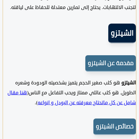
 الالتهابات. يحتاج إلى تمارين معتدلة للحفاظ على لياقته.
يتزو
مة عن الشيتزو
زو
هو كلب صغير الحجم يتميز بشخصيته الودودة وشعره
ل. هو كلب عائلي ممتاز ويحب التفاعل مع الناس(
هنا مقال
عن كل ماتحتاج معرفته عن البودل و انواعه
).
ئص الشيتزو