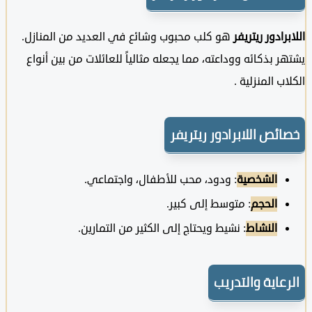
ادور ريتريفر
هو كلب محبوب وشائع في العديد من المنازل.
 بذكائه ووداعته، مما يجعله مثالياً للعائلات من بين أنواع
ب المنزلية .
ئص اللابرادور ريتريفر
الشخصية
: ودود، محب للأطفال، واجتماعي.
الحجم
: متوسط إلى كبير.
النشاط
: نشيط ويحتاج إلى الكثير من التمارين.
عاية والتدريب