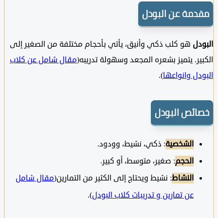
مة عن البودل
ل
هو كلب ذكي وأنيق، يأتي بأحجام مختلفة من الصغير إلى
ر. يتميز بشعره المجعد وسهولة تدريبه(
مقال شامل عن كلاب
ل وانواعها
).
ئص البودل
الشخصية
: ذكي، نشيط، وودود.
الحجم
: صغير، متوسط، أو كبير.
النشاط
: نشيط ويحتاج إلى الكثير من التمارين(
مقال شامل
عن تمارين و تدريبات كلاب البودل
).