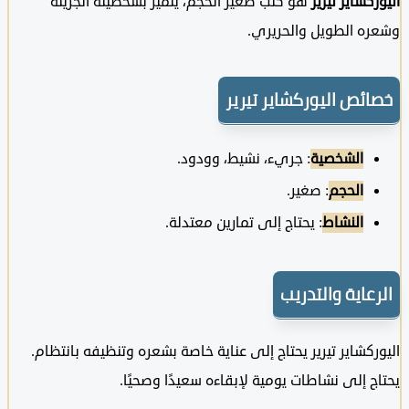
كشاير تيرير
هو كلب صغير الحجم، يتميز بشخصيته الجريئة
ه الطويل والحريري.
ئص اليوركشاير تيرير
الشخصية
: جريء، نشيط، وودود.
الحجم
: صغير.
النشاط
: يحتاج إلى تمارين معتدلة.
عاية والتدريب
كشاير تيرير يحتاج إلى عناية خاصة بشعره وتنظيفه بانتظام.
 إلى نشاطات يومية لإبقاءه سعيدًا وصحيًا.