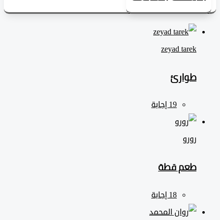
zeyad ‎tarek
طوارئ
رورو
طعم قطة