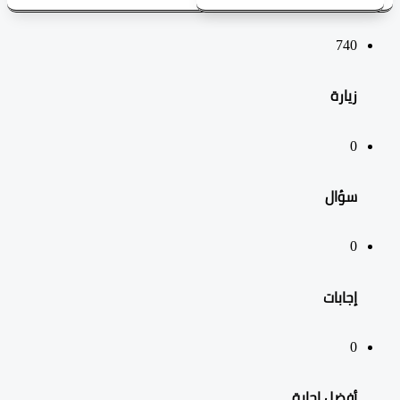
740
زيارة
0
سؤال
0
‫إجابات
0
أفضل إجابة