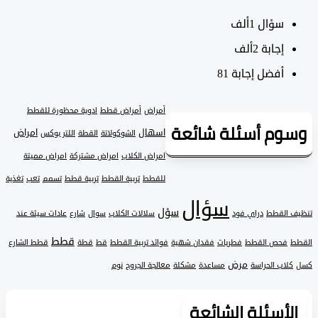
سؤال
1ألف
‫إجابة
2ألف
أفضل إجابة
81
أمراض
أمراض قطط
ادوية محظورة للقطط
وم أسئلة شائعة
اسهال
امراض
الشوكولاتة
القطة
اللتر بوكس
امراض الكلاب
امراض مشتركة
امراض مميتة
للقطط
تربية القطط
تربية قطط
تسمم
تعب
تغذية
سؤال
سؤل
 القطط
دراي فود
سلالات الكلاب
سوال
شارع
عادات سيئة عند
قطط
فحص القطط
فطريات
فقدان شهية
فوائد تربية القطط
قط
قطة
قطط الشارع
مرض
لاب الحراسة
مساعدة
مشكلة
معالجة الجروح
نوم
لأسئلة الشائعة