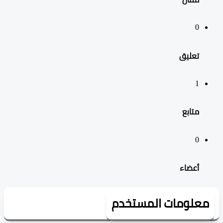
0
تعليق
1
‫متابع
0
‫أعضاء
علومات المستخدم