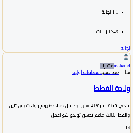
1
‫1 إجابة
349
الزيارات
moh
مشارك
منذ سنتين
اسعافات أولية
دة القطط
عندي قطة عمرها 4 سنين وحامل صرلا.60 يوم وولدت بس تنين
ط التالت ماعم تحسن تولدو شو اعمل