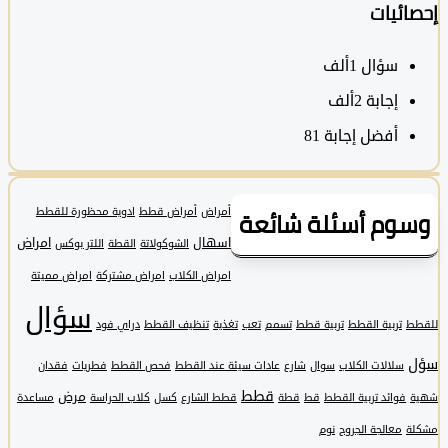
ئيات
سؤال
1ألف
‫إجابة
2ألف
أفضل إجابة
81
وم أسئلة شائعة
أمراض
أمراض قطط
ادوية محظورة للقطط
اسهال
امراض
الشوكولاتة
القطة
اللتر بوكس
امراض الكلاب
امراض مشتركة
امراض مميتة
سؤال
تربية القطط
تربية قطط
تسمم
تعب
تغذية
تنظيف القطط
دراي فود
سلالات الكلاب
سوال
شارع
عادات سيئة عند القطط
فحص القطط
فطريات
فقدان
قطط
مرض
فوائد تربية القطط
قط
قطة
قطط الشارع
كسل
كلاب الحراسة
مساعدة
معالجة الجروح
نوم