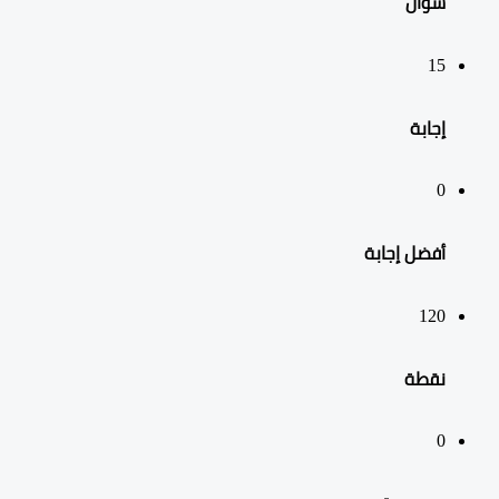
سؤال
15
‫إجابة
0
أفضل إجابة
120
نقطة
0