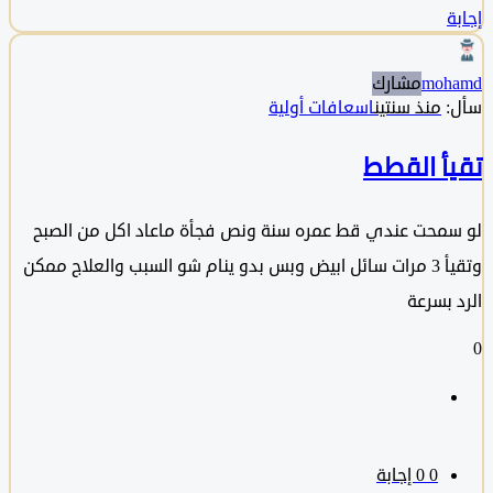
moh
مشارك
منذ سنتين
اسعافات أولية
أ القطط
محت عندي قط عمره سنة ونص فجأة ماعاد اكل من الصبح
وتقيأ 3 مرات سائل ابيض وبس بدو ينام شو السبب والعلاج ممكن
 بسرعة
0
‫0 إجابة