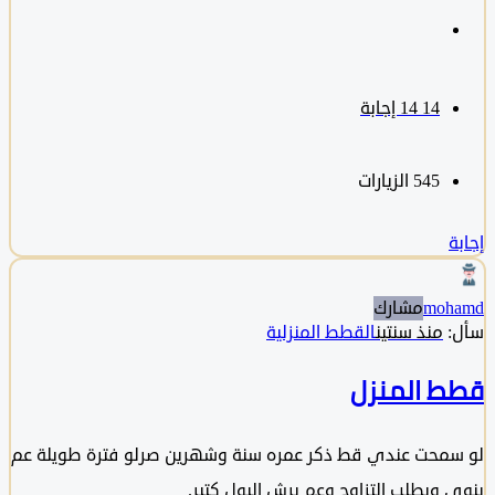
14
‫14 إجابة
545
الزيارات
moh
مشارك
منذ سنتين
القطط المنزلية
 المنزل
محت عندي قط ذكر عمره سنة وشهرين صرلو فترة طويلة عم
 ويطلب التزاوج وعم يرش البول كتير.