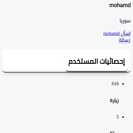
moh
ا
mo
ة
حصائيات المستخدم
616
زيارة
5