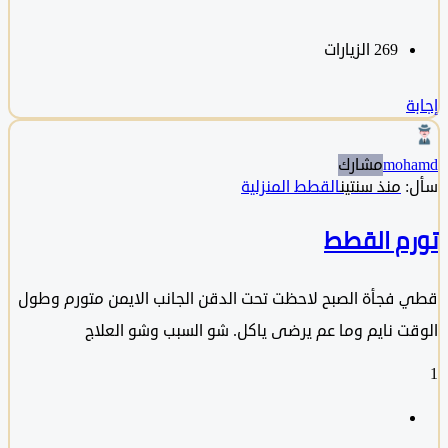
269
الزيارات
moh
مشارك
منذ سنتين
القطط المنزلية
م القطط
فجأة الصبح لاحظت تحت الدقن الجانب الايمن متورم وطول
ت نايم وما عم يرضى ياكل. شو السبب وشو العلاج