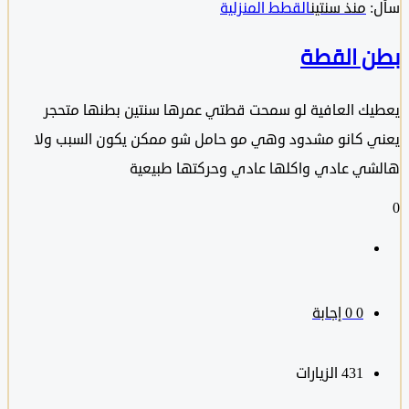
منذ سنتين
القطط المنزلية
 القطة
ك العافية لو سمحت قطتي عمرها سنتين بطنها متحجر
 كانو مشدود وهي مو حامل شو ممكن يكون السبب ولا
ي عادي واكلها عادي وحركتها طبيعية
0
‫0 إجابة
431
الزيارات