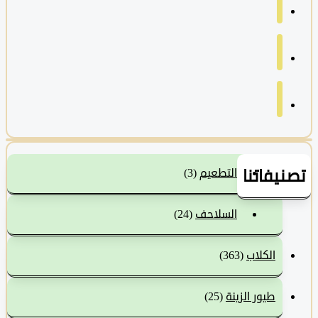
يفاتنا
التطعيم
(3)
السلاحف
(24)
الكلاب
(363)
طيور الزينة
(25)