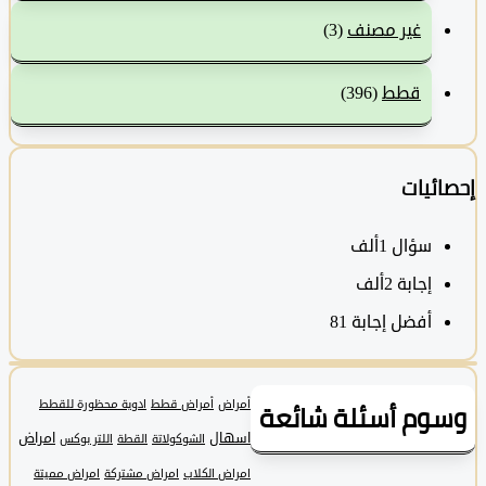
غير مصنف
(3)
قطط
(396)
ئيات
سؤال
1ألف
‫إجابة
2ألف
أفضل إجابة
81
وم أسئلة شائعة
أمراض
أمراض قطط
ادوية محظورة للقطط
اسهال
امراض
الشوكولاتة
القطة
اللتر بوكس
امراض الكلاب
امراض مشتركة
امراض مميتة