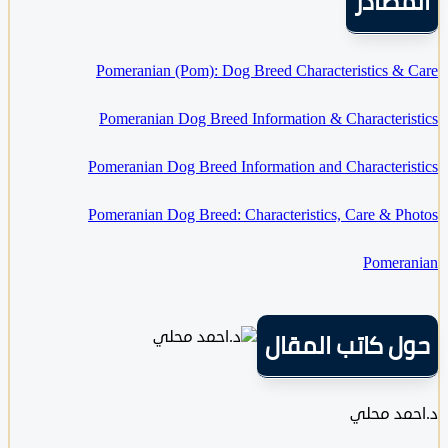
صادر
Pomeranian (Pom): Dog Breed Characteristics &
Pomeranian Dog Breed Information & Characteri
Pomeranian Dog Breed Information and Characteri
Pomeranian Dog Breed: Characteristics, Care & P
Pomer
 كاتب المقال
مد محلي