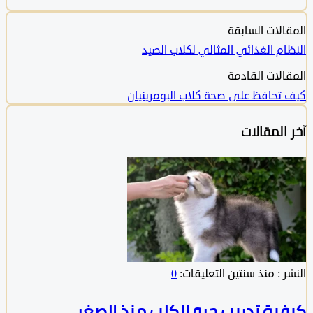
لات السابقة
م الغذائي المثالي لكلاب الصيد
لات القادمة
حافظ على صحة كلاب البومرينيان
المقالات
:
منذ سنتين
التعليقات:
0
ية تدريب جرو الكلب منذ الصغر