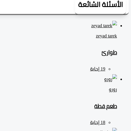
الأسئلة الشائعة
zeyad ‎tarek
طوارئ
رورو
طعم قطة