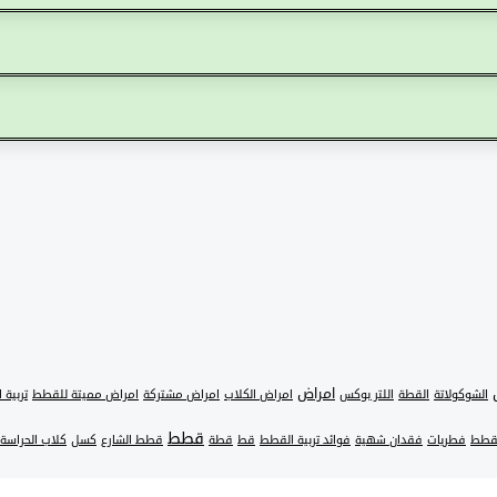
امراض
الشوكولاتة
القطة
اللتر بوكس
امراض الكلاب
امراض مشتركة
امراض مميتة للقطط
تربية 
قطط
قطط
فطريات
فقدان شهية
فوائد تربية القطط
قط
قطة
قطط الشارع
كسل
كلاب الحراسة