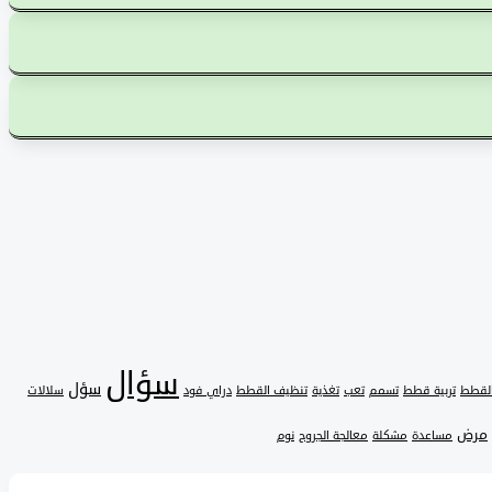
سؤال
سؤل
القطط
تربية قطط
تسمم
تعب
تغذية
تنظيف القطط
دراي فود
سلالات
مرض
مساعدة
مشكلة
معالجة الجروح
نوم