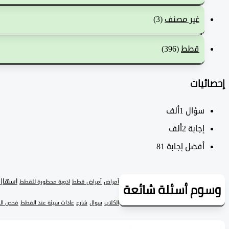
غير مصنف
(3)
قطط
(396)
إحصائيات
سؤال
1ألف
‫إجابة
2ألف
أفضل إجابة
81
اسهال
أمراض
أمراض قطط
ادوية محظورة للقطط
وسوم أسئلة شائعة
الكلاب
سوال
شارع
عادات سيئة عند القطط
فحص ال