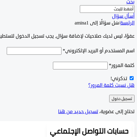
بحث
أسأل سؤال
الرئيسة
/
سَل سؤالًا إلى amina1
‫‫‫عفوًا، ليس لديك صلاحيات لإضافة سؤال, يجب تسجيل الدخول لتستط
اسم المستخدم أو البريد الإلكتروني
*
كلمة المرور
*
تذكرني!
هل نسيت كلمة المرور؟
تسجيل دخول
تحتاج إلى عضوية،
‫تسجيل جديد من هنا
حسابات التواصل الإجتماعي