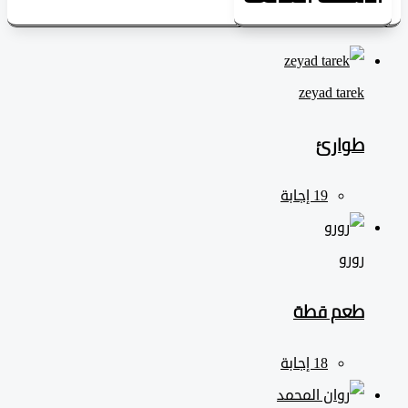
zeyad ‎tarek
طوارئ
رورو
طعم قطة