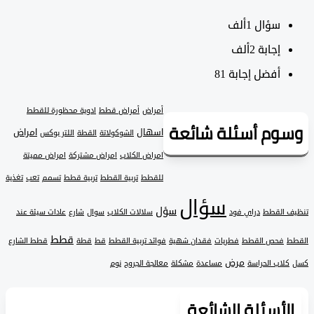
سؤال
1ألف
‫إجابة
2ألف
أفضل إجابة
81
أمراض
أمراض قطط
ادوية محظورة للقطط
وم أسئلة شائعة
اسهال
امراض
الشوكولاتة
القطة
اللتر بوكس
امراض الكلاب
امراض مشتركة
امراض مميتة
للقطط
تربية القطط
تربية قطط
تسمم
تعب
تغذية
سؤال
سؤل
 القطط
دراي فود
سلالات الكلاب
سوال
شارع
عادات سيئة عند
قطط
فحص القطط
فطريات
فقدان شهية
فوائد تربية القطط
قط
قطة
قطط الشارع
مرض
لاب الحراسة
مساعدة
مشكلة
معالجة الجروح
نوم
لأسئلة الشائعة