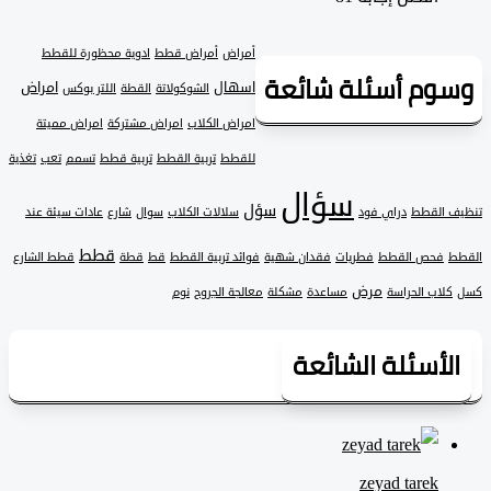
أمراض
أمراض قطط
ادوية محظورة للقطط
وم أسئلة شائعة
اسهال
امراض
الشوكولاتة
القطة
اللتر بوكس
امراض الكلاب
امراض مشتركة
امراض مميتة
للقطط
تربية القطط
تربية قطط
تسمم
تعب
تغذية
سؤال
سؤل
 القطط
دراي فود
سلالات الكلاب
سوال
شارع
عادات سيئة عند
قطط
فحص القطط
فطريات
فقدان شهية
فوائد تربية القطط
قط
قطة
قطط الشارع
مرض
لاب الحراسة
مساعدة
مشكلة
معالجة الجروح
نوم
لأسئلة الشائعة
zeyad ‎tarek