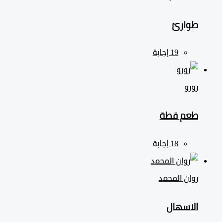
طوارئ
رورو
طعم قطة
روان المحمد
الاسهال