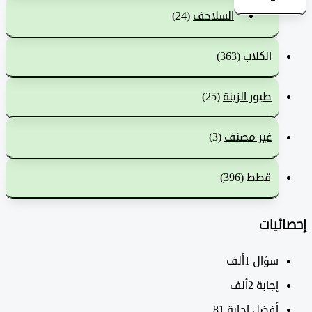
السلاحف
(24)
الكلاب
(363)
طيور الزينة
(25)
غير مصنف
(3)
قطط
(396)
ئيات
سؤال
1ألف
‫إجابة
2ألف
أفضل إجابة
81