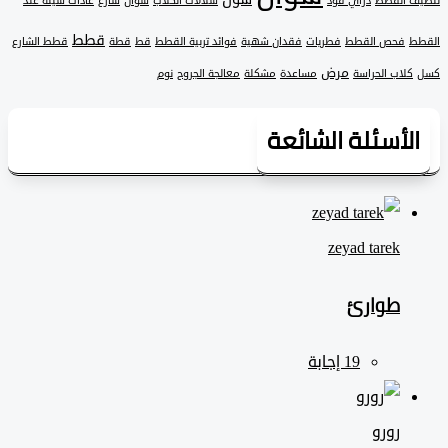
 القطط
دراي فود
سلالات الكلاب
سوال
شارع
عادات سيئة عند
قطط
فحص القطط
فطريات
فقدان شهية
فوائد تربية القطط
قط
قطة
قطط الشارع
مرض
لاب الحراسة
مساعدة
مشكلة
معالجة الجروح
نوم
لأسئلة الشائعة
zeyad ‎tarek
طوارئ
رورو