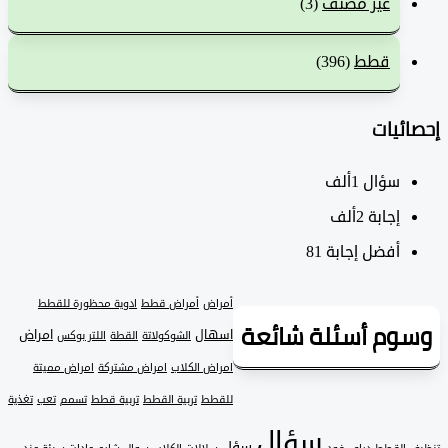
غير مصنف
(3)
قطط
(396)
ئيات
سؤال
1ألف
‫إجابة
2ألف
أفضل إجابة
81
أمراض
أمراض قطط
ادوية محظورة للقطط
وم أسئلة شائعة
اسهال
امراض
الشوكولاتة
القطة
اللتر بوكس
امراض الكلاب
امراض مشتركة
امراض مميتة
للقطط
تربية القطط
تربية قطط
تسمم
تعب
تغذية
سؤال
سؤل