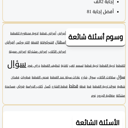
‫إجابة
2ألف
أفضل إجابة
81
وم أسئلة شائعة
أمراض
أمراض قطط
ادوية محظورة للقطط
اسهال
امراض
الشوكولاتة
القطة
اللتر بوكس
امراض الكلاب
امراض مشتركة
امراض مميتة
سؤال
تربية القطط
تربية قطط
تسمم
تعب
تغذية
تنظيف القطط
دراي فود
سلالات الكلاب
سوال
شارع
عادات سيئة عند القطط
فحص القطط
فطريات
فقدان
قطط
مرض
فوائد تربية القطط
قط
قطة
قطط الشارع
كسل
كلاب الحراسة
مساعدة
معالجة الجروح
نوم
لأسئلة الشائعة