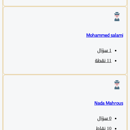
Mohammed sala
1
سؤال
11
نقطة
Nada Mahro
0
سؤال
10
نقاط