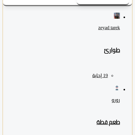
zeyad ‎tarek
طوارئ
رورو
طعم قطة