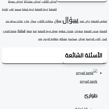
امراض الكلاب
امراض مشتركة
امراض مميتة
للقطط
تربية القطط
تربية قطط
تسمم
تعب
تغذية
سؤال
سؤل
 القطط
دراي فود
سلالات الكلاب
سوال
شارع
عادات سيئة عند
قطط
فحص القطط
فطريات
فقدان شهية
فوائد تربية القطط
قط
قطة
قطط الشارع
مرض
لاب الحراسة
مساعدة
مشكلة
معالجة الجروح
نوم
لأسئلة الشائعة
zeyad ‎tarek
طوارئ