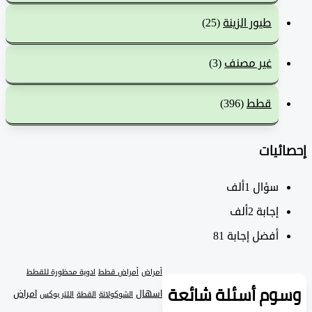
طيور الزينة
(25)
غير مصنف
(3)
قطط
(396)
ئيات
سؤال
1ألف
‫إجابة
2ألف
أفضل إجابة
81
أمراض
أمراض قطط
ادوية محظورة للقطط
وم أسئلة شائعة
اسهال
امراض
الشوكولاتة
القطة
اللتر بوكس