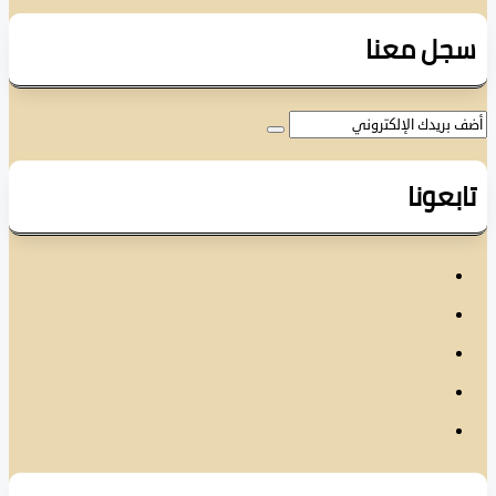
ل معنا
عونا