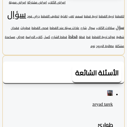
امراض الكلاب
امراض مشتركة
امراض مميتة
سؤال
تربية القطط
تربية قطط
تسمم
تعب
تغذية
تنظيف القطط
دراي فود
سلالات الكلاب
سوال
شارع
عادات سيئة عند القطط
فحص القطط
فطريات
فقدان
قطط
مرض
فوائد تربية القطط
قط
قطة
قطط الشارع
كسل
كلاب الحراسة
مساعدة
معالجة الجروح
نوم
لأسئلة الشائعة
zeyad ‎tarek
طوارئ