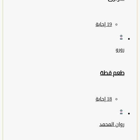
رورو
طعم قطة
روان المحمد