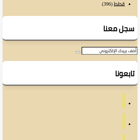
قطط
(396)
ل معنا
عونا