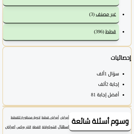
غير مصنف
(3)
قطط
(396)
ئيات
سؤال
1ألف
‫إجابة
2ألف
أفضل إجابة
81
وم أسئلة شائعة
أمراض
أمراض قطط
ادوية محظورة للقطط
اسهال
امراض
الشوكولاتة
القطة
اللتر بوكس