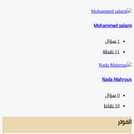
Mohammed sa
1
سؤال
11
نقطة
Nada Mah
0
سؤال
10
نقاط
تر