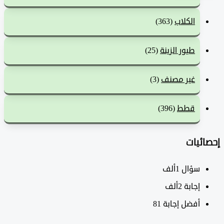
الكلاب
(363)
طيور الزينة
(25)
غير مصنف
(3)
قطط
(396)
ئيات
سؤال
1ألف
‫إجابة
2ألف
أفضل إجابة
81