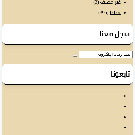
غير مصنف
(3)
قطط
(396)
ل معنا
عونا