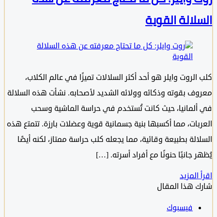
لالة القوية
لروت وايلر هو أحد أكثر السلالات تميزًا في عالم الكلاب،
ف بقوته وذكائه وولائه الشديد لأصحابه. نشأت هذه السلالة
لمانيا، حيث كانت تُستخدم في حراسة الماشية وسحب
بات، مما أكسبها بنية جسمانية قوية وعضلات بارزة. تتمتع هذه
لة بطبيعة وقائية، مما يجعله كلب حراسة ممتاز، لكنه أيضًا
 جانبًا حنونًا مع أفراد أسرته. […]
المزيد
 هذا المقال
فيسبوك