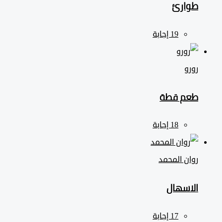
طوارئ
رورو
طعم قطة
روان المحمد
الاسهال