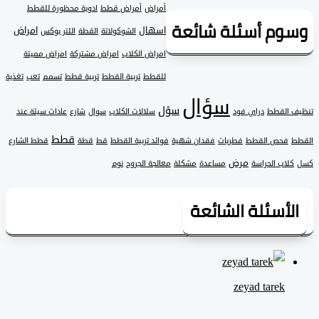
أمراض
أمراض قطط
ادوية محظورة للقطط
وم أسئلة شائعة
اسهال
امراض
الشوكولاتة
القطة
اللتر بوكس
امراض الكلاب
امراض مشتركة
امراض مميتة
للقطط
تربية القطط
تربية قطط
تسمم
تعب
تغذية
سؤال
سؤل
 القطط
دراي فود
سلالات الكلاب
سوال
شارع
عادات سيئة عند
قطط
فحص القطط
فطريات
فقدان شهية
فوائد تربية القطط
قط
قطة
قطط الشارع
مرض
لاب الحراسة
مساعدة
مشكلة
معالجة الجروح
نوم
لأسئلة الشائعة
zeyad ‎tarek