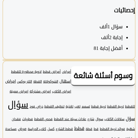
ئيات
سؤال
1ألف
‫إجابة
2ألف
أفضل إجابة
81
وم أسئلة شائعة
أمراض
أمراض قطط
ادوية محظورة للقطط
اسهال
امراض
الشوكولاتة
القطة
اللتر بوكس
امراض الكلاب
امراض مشتركة
امراض مميتة
سؤال
تربية القطط
تربية قطط
تسمم
تعب
تغذية
تنظيف القطط
دراي فود
سلالات الكلاب
سوال
شارع
عادات سيئة عند القطط
فحص القطط
فطريات
فقدان
قطط
مرض
فوائد تربية القطط
قط
قطة
قطط الشارع
كسل
كلاب الحراسة
مساعدة