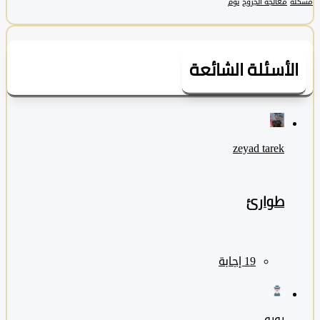
معالجة الجروح
نوم
لأسئلة الشائعة
zeyad ‎tarek
طوارئ
رورو