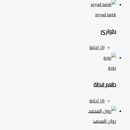
zeyad ‎tarek
طوارئ
رورو
طعم قطة
روان المحمد