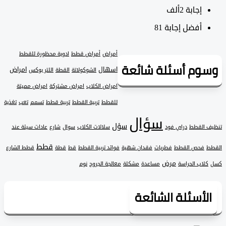
‫إجابة
2ألف
أفضل إجابة
81
أمراض
أمراض قطط
ادوية محظورة للقطط
وم أسئلة شائعة
اسهال
امراض
الشوكولاتة
القطة
اللتر بوكس
امراض الكلاب
امراض مشتركة
امراض مميتة
للقطط
تربية القطط
تربية قطط
تسمم
تعب
تغذية
سؤال
سؤل
 القطط
دراي فود
سلالات الكلاب
سوال
شارع
عادات سيئة عند
قطط
فحص القطط
فطريات
فقدان شهية
فوائد تربية القطط
قط
قطة
قطط الشارع
مرض
لاب الحراسة
مساعدة
مشكلة
معالجة الجروح
نوم
لأسئلة الشائعة